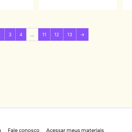
2
3
4
…
11
12
13
→
m
Fale conosco
Acessar meus materiais