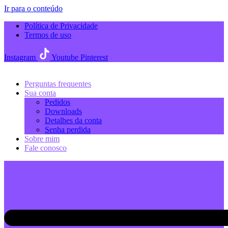
Ir para o conteúdo
Política de Privacidade
Termos de uso
Instagram
Youtube
Pinterest
Perguntas frequentes
Sua conta
Pedidos
Downloads
Detalhes da conta
Senha perdida
Sobre mim
Fale conosco