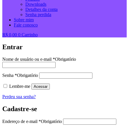
Downloads
Detalhes da conta
Senha perdida
Sobre mim
Fale conosco
R$
0,00
0
Carrinho
Entrar
Nome de usuário ou e-mail
*
Obrigatório
Senha
*
Obrigatório
Lembre-me
Acessar
Perdeu sua senha?
Cadastre-se
Endereço de e-mail
*
Obrigatório