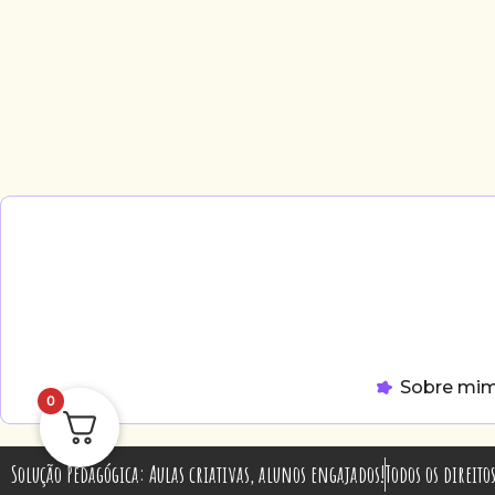
Sobre mi
0
Solução Pedagógica: Aulas criativas, alunos engajados!
Todos os direit